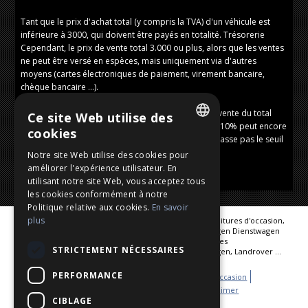
Tant que le prix d'achat total (y compris la TVA) d'un véhicule est
inférieure à 3000, qui doivent être payés en totalité. Trésorerie
Cependant, le prix de vente total 3.000 ou plus, alors que les ventes
ne peut être versé en espèces, mais uniquement via d'autres
moyens (cartes électroniques de paiement, virement bancaire,
chèque bancaire ...).
La loi ne prévoit une exception: même si le prix de vente du total
Ce site Web utilise des
3.000 euros ou plus, puis une avance allant jusqu'à 10% peut encore
cookies
être acquittée, à condition que ce paiement ne dépasse pas le seuil
DUTCH
de 3.000 euros en espèces.
Notre site Web utilise des cookies pour
améliorer l'expérience utilisateur. En
FRENCH
utilisant notre site Web, vous acceptez tous
ENGLISH
les cookies conformément à notre
Politique relative aux cookies.
En savoir
GERMAN
plus
Importation et exportation, achat et vente de jeunes voitures d'occasion,
voitures et véhicules d'occasion Jahreswagen Werkswagen Dienstwagen
Premiumcars Voitures presque neuves Voitures hybrides
STRICTEMENT NÉCESSAIRES
Nos marques: Audi, BMW, Mercedes, Porsche, Volkswagen, Landrover ...
Nous avons eu 275 606 visiteurs l'année dernière.
PERFORMANCE
Hot cars
Galerie voitures vendues
Stock voitures d'occasion
Nous achetons votre voiture
Privacy
sitemap
Disclaimer
CIBLAGE