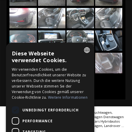
Diese Webseite
verwendet Cookies.
DUTCH
Wir verwenden Cookies, um die
Benutzerfreundlichkeit unserer Website zu
FRENCH
verbessern. Durch die weitere Nutzung
ENGLISH
unserer Webseite stimmen Sie der
Verwendung von Cookies gemäß unserer
GERMAN
Cookie-Richtlinie zu.
Weitere Informationen
UNBEDINGT ERFORDERLICH
Import und Export, Kauf und Verkauf von jungen Gebrauchtwagen,
Gebrauchtwagen und Fahrzeugen Jahreswagen Werkswagen Dienstwagen
PERFORMANCE
Service Cars Premiumcars Fast Neuwagen Nearly New cars Hybridautos
Unsere Marken: Audi, BMW, Mercedes, Porsche, Volkswagen, Landrover ...
Wir hatten im vergangenen Jahr 275 606 Besucher.
TARGETING