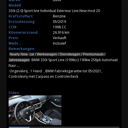
Modell:
330i (2.0) Sport line Individual Exterieur Line.New mod 20
Kraftstoffart:
Benzine
Erstzulassung:
05/2019
CCM:
1998 CC
Kilometerstand:
26.916 km
Preis:
Verkauft
MwSt.:
Inclusief
Bemerkungen:
Nearly New car / Werkswagen / Dienstwagen / Premiumauto /
BMW 330i Sport Line (1998cc) 190kw 258pk Automaat
Jahreswagen
Navi ....
Ongevalvrij , 1 Hand , BMW Fabrieksgarantie tot 05/2021,
Controlevrij met Carpass en Controlecheck
Video: